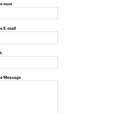
re nom
e E-mail
t
re Message