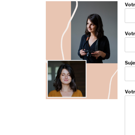
Vot
Votr
Suje
Vot