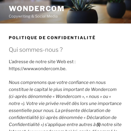
Aller
WONDERCOM
au
Copywriting & Social Media
contenu
principal
POLITIQUE DE CONFIDENTIALITÉ
Qui sommes-nous ?
L’adresse de notre site Web est :
https://www.wondercom.be.
Nous comprenons que votre confiance en nous
constitue le capital le plus important de Wondercom
(ci-après dénommée « Wondercom », « nous » ou «
notre »). Votre vie privée revêt dès lors une importance
essentielle pour nous. La présente déclaration de
confidentialité (ci-après dénommée « Déclaration de
Confidentialité ») s’applique entre autres à
(i)
notre site