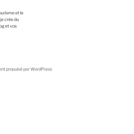
ourisme et le
 je crée du
og et vos
ent propulsé par WordPress